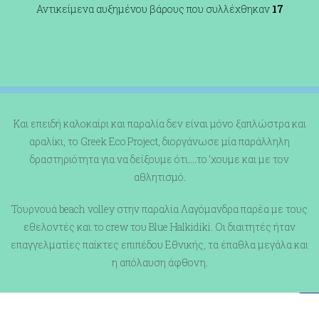
Αντικείμενα αυξημένου βάρους που συλλέχθηκαν
17
Και επειδή καλοκαίρι και παραλία δεν είναι μόνο ξαπλώστρα και
αραλίκι, το Greek Eco Project, διοργάνωσε μία παράλληλη
δραστηριότητα για να δείξουμε ότι….το ‘χουμε και με τον
αθλητισμό.
Τουρνουά beach volley στην παραλία Λαγόμανδρα παρέα με τους
εθελοντές και το crew του Blue Halkidiki. Οι διαιτητές ήταν
επαγγελματίες παίκτες επιπέδου Εθνικής, τα έπαθλα μεγάλα και
η απόλαυση άφθονη.