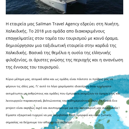
Η εταιρεία μας Sailman Travel Agency εδρεύει στη Νικήτη,
Χαλκιδικής. Το 2018 μια ομάδα απο διακεκριμένους
επαγγελματίες στον τομέα του τουρισμού με κοινό όραμα,
δημιούργησαν μια ταξιδιωτική εταιρεία στην καρδιά της
Χαλκιδικής. Βασικά της θεμέλια η ουσία της ελληνικής
φιλοξενίας, οι άριστες γνώσης της περιοχής και η ανανέωση
της έννοιας του τουρισμού.
Κύριο μέλημα μας, ατομικά αλλα και ως ομάδα, είναι πάντοτε οι πράξεις μας να
φέρουν τις ιδέες μας. Γι’ αυτό το λόγο χαιρόμαστε ιδιαιτέρως όταν ερχόμαστε
αντιμέτωποι με ανθρώπους και ομάδες που έμπρακτα στηρίζουν το όραμα τους και
λειτουργούν παρακινητικά, βελτιώνοντας την καθημερινότητα όλων. Το Greek Eco
project είναι ακριβώς αυτό και ανυπομονούμε για την καλοκαιρινή μας συνεργασία !
Είμαστε εξαιρετικά τυχεροί να μας περιβάλλει τόση ομορφιά και είναι ζωτικής
σημασίας να δείχνουμε τον απαραίτητο σεβασμό.