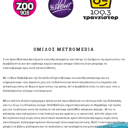
ΟΜΙΛΟΣ METROMEDIA
Στον όμιλο Metromedia είμαστε ευαισθητοποιημένοι σχετικά με τα ζητήματα της προστασίας του
περιβάλλοντος και δεν αφήνουμε καμία ευκαιρία ανεκμετάλλευτη όταν μπορούμε να
συνεισφέρουμε προς αυτή την κατεύθυνση.
Με το Βlue Halkidiki και την Greek Eco Project θέλουμε να ευαισθητοποιήσουμε και να
ενημερώσουμε τους ακροατές μας για τη θαλάσσια και πλαστική ρύπανση στις παραλίες και
γενικότερα πάνω σε θέματα προστασίας της φύσης. Αν το περιβάλλον είναι το σπίτι μας τότε η
Χαλκιδική είναι σίγουρα το εξοχικό μας!
Μέσα από ένα πλούσιο πρόγραμμα δράσεων και πρωτοβουλιών στο δεύτερο πόδι της Χαλκιδικής,
από τις 3 έως τις 10 Ιουλίου, έχουμε ΟΛΟΙ ΜΑΖΙ μία σημαντική ευκαιρία να θυμηθούμε την αγάπη
μας για τη φύση και αυτή την αγάπη να την κάνουμε πράξη!Mία σκέψη και φύγαμε…Φέτος το
καλοκαίρι, πριν χαλαρώσεις στην ξαπλώστρα και φορέσεις τα ακουστικά…κοίταξε γύρω σου.
Καταγάλανα νερά χωρίς ίχνος πλαστικών σκουπιδιών, κρυστάλλινη λευκή άμμος χωρίς ίχνος
αποτσίγαρων, πανέμορφα πράσινα δάση χωρίς ίχνος καμένης έκτασης. Μαζί το καταφέραμε!Τώρα
μπορείς να βάλεις ραδιόφωνο και να απολαύσεις την αγαπημένη σου μουσική! Το αξίζεις!