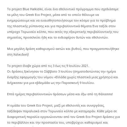
Το project Blue Halkidiki, είναι ένα εθελοντικό πρόγραμμα που σχεδιάσαμε
τα μέλη του Greek Eco Project, μέσα από το οποίο θέλουμε να
ενημερώσουμε και να ευαισθητοποιήσουμε τον κόσμο για το πρόβλημα
της πλαστικής ρύπανσης και για περιβαλλοντικά θέματα.Ένα ταξίδι στον
υπέροχο Τορωναίο κόλπο, που εκτός της εξαιρετικής περιβαλλοντικής του
σημασίας, προσελκύει ήδη και το ενδιαφέρον δυτών και εθελοντών.
Μια μεγάλη δράση καθαρισμού ακτών και βυθού, που πραγματοποιήθηκε
στη Χαλκιδική!
Το project έλαβε χώρα από τις 3 έως τις 9 Ιουλίου 2021.
Οι δράσεις ξεκίνησαν το Σάββατο 3 Ιουλίου {σηματοδοτώντας την ημέρα
έναρξης εφαρμογής του νόμου «Ελλάδα χωρίς πλαστικά μιας χρήσης»} και
διήρκεσαν για μια εβδομάδα ως την Παρασκευή 9 Ιουλίου.
Επτά ημέρες περιβαλλοντικών δράσεων μέσα και έξω από τη θάλασσα!
Η ομάδα του Greek Eco Project, μαζί με εθελοντές και συνεργάτες,
ταξίδεψαν παραλιακά στον Τορωναίο κόλπο με καταμαράν. Kάθε μέρα σε
διαφορετική παραλία οργανώνονταν από τον Greek Eco Project δράσεις για
το περιβάλλον και την προστασία του, υποβρύχιοι καθαρισμοί και