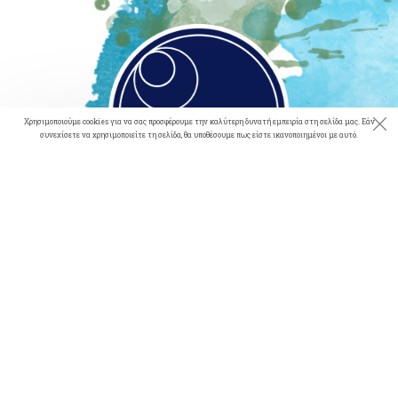
Χρησιμοποιούμε cookies για να σας προσφέρουμε την καλύτερη δυνατή εμπειρία στη σελίδα μας. Εάν
συνεχίσετε να χρησιμοποιείτε τη σελίδα, θα υποθέσουμε πως είστε ικανοποιημένοι με αυτό.
Η συνεργασία μας με την Greek Eco Project ξεκίνησε
συζητώντας και καταλήγοντας σε κοινά ενδιαφέροντα και
στόχους, όπως η περιβαλλοντολογική συνείδηση και το
ενδιαφέρον για τον πλανήτη μας και το περιβάλλον. Η Γη
μας και συγκεκριμένα οι ωκεανοί μας, που καταλαμβάνουν
το μεγαλύτερο μέρος του πλανήτη, έχουν υποστεί κορεσμό
και χρειάζονται άμεσα την ανθρώπινη βοήθεια.
Η Greek Eco Project έχει τις γνώσεις, τις ιδέες, τη θέληση και