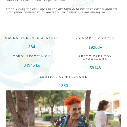
Greek
Eco
Project
το καλοκαίρι του 2020.
Με επίγνωση της ευθύνης που μας αναλογεί αλλά και με την πεποίθηση ότι
ό,τι αγαπάς οφείλεις να το προστατεύεις ατομικά μα και συλλογικά.
ΟΛΟΚΛΗΡΩΜΕΝΕΣ ΔΡΑΣΕΙΣ
ΣΥΜΜΕΤΕΧΟΝΤΕΣ
884
19263
+
ΤΟΝΟΙ ΣΚΟΥΠΙΔΙΩΝ
ΑΠΟΤΣΙΓΑΡΑ ΠΟΥ
ΣΥΛΛΕΞΑΜΕ
34945
 kg
59148
ΔΕΝΤΡΑ ΠΟΥ ΦΥΤΕΨΑΜΕ
1380
ΔΡΑΣΕΙΣ