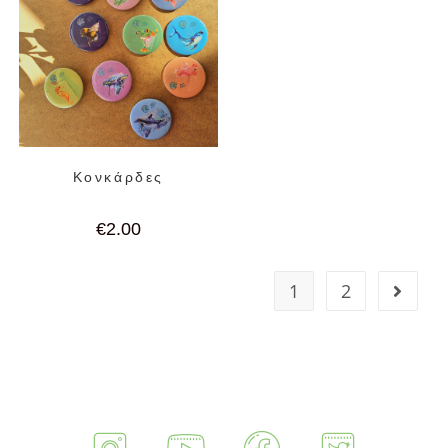
Κονκάρδες
€
2.00
1
2