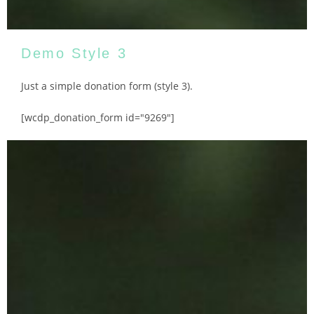
Demo Style 3
Just a simple donation form (style 3).
[wcdp_donation_form id="9269"]